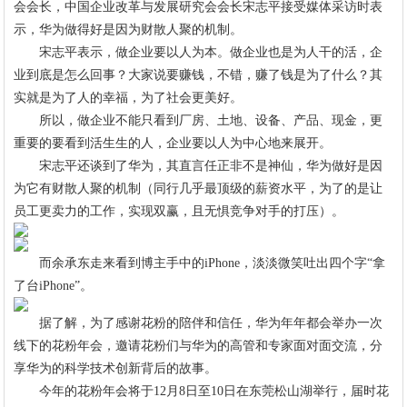
会会长，中国企业改革与发展研究会会长宋志平接受媒体采访时表
示，华为做得好是因为财散人聚的机制。
宋志平表示，做企业要以人为本。做企业也是为人干的活，企
业到底是怎么回事？大家说要赚钱，不错，赚了钱是为了什么？其
实就是为了人的幸福，为了社会更美好。
所以，做企业不能只看到厂房、土地、设备、产品、现金，更
重要的要看到活生生的人，企业要以人为中心地来展开。
宋志平还谈到了华为，其直言任正非不是神仙，华为做好是因
为它有财散人聚的机制（同行几乎最顶级的薪资水平，为了的是让
员工更卖力的工作，实现双赢，且无惧竞争对手的打压）。
而余承东走来看到博主手中的iPhone，淡淡微笑吐出四个字“拿
了台iPhone”。
据了解，为了感谢花粉的陪伴和信任，华为年年都会举办一次
线下的花粉年会，邀请花粉们与华为的高管和专家面对面交流，分
享华为的科学技术创新背后的故事。
今年的花粉年会将于12月8日至10日在东莞松山湖举行，届时花