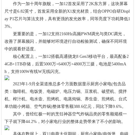
作为一加十周年旗舰，一加12首发采用了2K东方屏，这块屏幕
尺寸是6.82英寸，首发采用全新的X1发光材质，结合OPPO自研Displ
ay P1芯片与算法支持，具有更强的发光效率，同等亮度下功耗降低1
3%。
更重要的是，一加12支持2160Hz高频PWM调光与类DC调光，
改善了屏幕频闪，并能够对环境进行自动检验测试，确保不同环境
中的观看舒适度。
核心配置上，一加12搭载高通骁龙8 Gen3移动平台，最高配备2
4GB+1TB存储，后置5000万+6400万+4800万三摄，电池是5400mA
h，支持100W有线W无线闪充。
2023年1-9月全渠道推总多个方面数据显示厨房小家电(包含品
类：咖啡机、电饭煲、电磁炉、电压力锅、豆浆机、破壁机、搅拌
机、榨汁机、电水壶、煎烤机、电蒸炖锅、养生壶、煎烤机、台式
单功能小烤箱、空气炸锅)整体零售额388.6亿元，同比下降9.6%。
其中，曾经红极一时的烹饪神器空气炸锅品类的零售额规模一
下子就下降44.2%，对小家电行业的整体走势带来了不小的影响。
具体在数据上，双11电商大促期间，厨房小家电(电饭煲、电磁