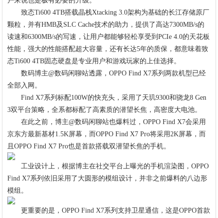
户来说也是极有必要的升级。
致态Ti600 4TB搭载晶栈Xtacking 3.0架构为基础的长江存储原厂
颗粒，并有HMB及SLC Cache技术的助力，提供了高达7300MB/s的
读速和6300MB/s的写速，让用户都能够轻松享受到PCIe 4.0的天花板
性能，强大的性能搭配超大容量，还有长达5年的质保，都意味着致
态Ti600 4TB固态硬盘是专业用户和游戏玩家的上佳选择。
数码博主@数码闲聊站透露，OPPO Find X7系列两款机型已经
全部入网。
Find X7系列标配100W的快充头，采用了天玑9300和骁龙8 Gen
3双平台策略，全系都标配了高素质的潜望长焦，高密度大电池。
在此之前，博主@数码闲聊站也爆料过，OPPO Find X7会采用
京东方最新基材1.5K屏幕，而OPPO Find X7 Pro将采用2K屏幕，而
且OPPO Find X7 Pro也是首款搭载双潜望长焦的手机。
工业设计上，根据博主在社交平台上曝光的手机渲染图，OPPO
Find X7系列依旧采用了大圆形的模组设计，并非之前爆料的八边形
模组。
更重要的是，OPPO Find X7系列支持卫星通信，这是OPPO首款