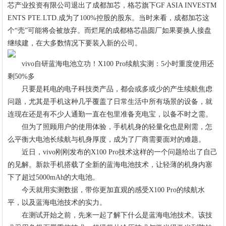
芯产业投资有限公司退出了成都加芯，格芯旗下GF ASIA INVESTM
ENTS PTE.LTD.成为了100%控股的股东。当时来看，成都加芯这
个“壳”可能将会被放弃。而烂尾的成都格芯晶圆厂如果要换人接盘
继续建，在大多数情况下要装入新的公司。
vivo自研蓝海电池立功！X100 Pro续航实测：5小时重度使用还
剩50%多
只要是耗电的电子科技类产品，都会或多或少的产生续航焦虑
问题，尤其是手机这种几乎覆盖了日常生活中所有场景的设备，就
连现在还是有不少人通勤一直在包里准备充电宝，以备不时之需。
但为了照顾用户的使用体验，手机机身的轻量化也是刚需，怎
么平衡大电池长续航与机身厚度，成为了厂商需要面对的难题。
近日，vivo刚刚发布的X100 Pro技术这样的一个问题给出了自己
的见解。新款手机搭载了全新的蓝海电池技术，让轻薄的机身内塞
下了超过5000mAh的大电池。
今天就用实测数据，带你更加直观的感受X100 Pro的续航水
平，以及蓝海电池技术的实力。
在测试开始之前，先来一起了解下什么是蓝海电池技术。该技