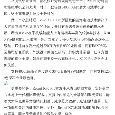
从测试结果来看，新机仅15分钟就能充进一半，大约30分钟就
能能把手机全部充满，对于一款等效5400mAh的超大电池手机来
说，这个充电能力还是十分好的。
做一个小总结吧，vivo X100 Pro所搭载的蓝海电池技术解决了
大容量电池与机身厚度的矛盾，并且有着诸多改善体验的技术创
新，看出来vivo在手机续航能力上有着相当丰富的经验与技术，X10
0 Pro确实能让人眼前一亮。当然了，vivo X100 Pro的亮点还远不止
续航，它还首发跑分超过220万的天玑9300处理器，拥有IMX989以
及蔡司影像系统，外观设计颜值也超高，总实力非常强，任何方面
表现的都很全能，如果你想要换一台旗舰手机，X100 Pro绝不会让
你失望。
支持4000nits峰值亮度以及3840Hz高频PWM调光，同时支持12bi
t色深和专业原色屏。
更重要的是，Redmi K70 Pro首发小米青山护眼方案，实际蓝光
占比与上一代相比降低5%，支持业内罕见的全场景AI调光策略，能
够大大降低屏幕对眼睛的刺激，减少蓝光辐射，减轻眼睛疲劳，是
一项非常关注的健康科技。另外，Redmi K70标准版和K70 Pro是同
款屏幕，因此显示素质和护眼能力是一样的。