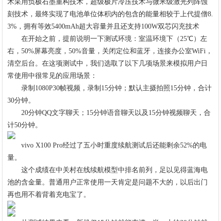
术采用负极石墨重构技术，超级极片冷压技术与微米级激光列阵蚀
刻技术，最终实现了电池单位体积内的包含的能量相较于上代提僧8.
3%，拥有等效5400mAh超大容量并且还支持100W双芯闪充技术
在开始之前，提前说明一下测试环境：室温环境下（25℃）左
右，50%屏幕亮度，50%音量，关闭定位和蓝牙，连接办公室WiFi，
清空后台。在这项测试中，我们选取了以下几项场景来模拟用户日
常使用中很常见的应用场景：
录制1080P30帧视频，录制15分钟；默认主摄拍照15分钟，合计
30分钟。
20分钟QQ文字聊天；15分钟语音聊天以及15分钟视频聊天，合
计50分钟。
vivo X100 Pro经过了五小时重度续航测试后还能剩余52%的电
量。
这个成绩在中关村在线续航模型中排名前列，足以见得蓝海电
池的含金量。普通用户正常使用一天肯定是问题不大的，以后出门
再也用不着背着充电宝了。