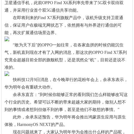
卫星通信手机，此前OPPO Find X6系列率先带来了5G双卡双待双
通，并采用行业首个双5G通信共享功能。
在即将到来的Find X7系列旗舰产品中，该机升级支持卫星通
信，保证用户在极端无网状态下，依然拥有与外界进行通信的可
能，再次扩展通信场景边界。
“敢为天下后”的OPPO一如往常，在各家血拼的时候仍能沉住
气，新机直到现在才有了入网的消息，那这次的OPPO Find X7系列
究竟会超越目前全部的旗舰机型，还是泯然众“机”，目前还是说不
准的。
快科技12月9日消息，在今晚举行的花粉年会上，余承东表示，
华为明年会有重磅大动作。
余承东直言：“到时候你能够正常的看到我们怎么样能够改写这
个行业的历史。希望可以不断的带来超越大家的期待，做别人想不
到的事情或者想到但做不到的事，甚至是他们不敢想的事情。”
此外，余承东还预告，华为明年将会推出鸿蒙原生应用与原生
体验，HarmonyOS NEXT的产品。
现在问题就来了，大家认为明年华为会推出什么样的产品呢，