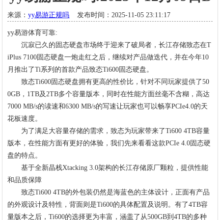
来源：
yy易游正规吗
发布时间：2025-11-05 23:11:17
yy易游体育可靠:
沉寂已久的固态硬盘市场终于迎来了破局者，长江存储致态在T
iPlus 7100固态硬盘一炮走红之后，继续对产品做迭代，并在今年10
月推出了Ti系列的首款产品致态Ti600固态硬盘。
致态Ti600固态硬盘拥有更高的性价比，针对不同玩家提供了50
0GB，1TB及2TB多个容量版本，同时在性能方面丝毫不含糊，高达
7000 MB/s的读速和6300 MB/s的写速让玩家也可以畅享PCIe4.0的天
花板速度。
为了满足大容量存储的需求，致态为玩家带来了Ti600 4TB容量
版本，在性能方面有更好的体验，我们先来看看这款PCIe 4.0固态硬
盘的特点。
基于全新晶栈Xtacking 3.0架构的长江存储原厂颗粒，提供性能
和品质保障
致态Ti600 4TB的外包装仍然是海蓝色的主体设计，正面有产品
的外观设计及特性，背面则是Ti600的具体配置及说明。有了4TB容
量版本之后，Ti600的选择更为丰富，涵盖了从500GB到4TB的多种