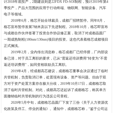
计2018年底投产，2期建设则是22FDX FD-SOI制程，预计2019年第4
季投产，产品大范围的应用于行动终端、物联网、智能设备、汽车
电子等领域。
2018年6月，格芯开始全球裁员，成都厂招聘暂停。同年8月，
格芯宣布暂停发展7纳米及以下先进制程。2018年10月，格芯即宣布
与成都合作伙伴签署了投资合作协议修正案，取消了对成都晶圆厂
一期成熟制程(180nm/130nm)项目的投资。这也代表着格芯成都项目
正式搁浅。
2019年2月，业内传出消息称，格芯成都厂已经停摆，厂内部设
备已清，对于员工离职的要求，已从“需返还培训费用”转变为“不需
返还培训费用”，如同变相鼓励员工离职。
2019年4月，经成都高芯建议，成都格芯董事会决议通过了临时
共管机制，负责取消订单，处置现有设备、资产等问题。但由于双
方对于资产处置方案存在极大分歧，2019年10月17日，成都格芯取
消了临时共管机制。对此，成都高芯还起诉了成都格芯，称其单方
面撤销临时共管机制的行为违反公司章程。
2020年5月中旬，成都格芯晶圆厂下发了三份《关于人力资源优
化政策及停工、停业的通知》。通知中，成都格芯称，“鉴于公司运