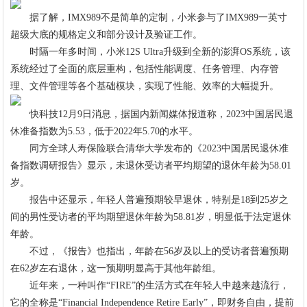
据了解，IMX989不是简单的定制，小米参与了IMX989一英寸
超级大底的规格定义和部分设计及验证工作。
时隔一年多时间，小米12S Ultra升级到全新的澎湃OS系统，该
系统经过了全面的底层重构，包括性能调度、任务管理、内存管
理、文件管理等各个基础模块，实现了性能、效率的大幅提升。
快科技12月9日消息，据国内新闻媒体报道称，2023中国居民退
休准备指数为5.53，低于2022年5.70的水平。
同方全球人寿保险联合清华大学发布的《2023中国居民退休准
备指数调研报告》显示，未退休受访者平均期望的退休年龄为58.01
岁。
报告中还显示，年轻人普遍预期较早退休，特别是18到25岁之
间的男性受访者的平均期望退休年龄为58.81岁，明显低于法定退休
年龄。
不过，《报告》也指出，年龄在56岁及以上的受访者普遍预期
在62岁左右退休，这一预期明显高于其他年龄组。
近年来，一种叫作“FIRE”的生活方式在年轻人中越来越流行，
它的全称是“Financial Independence Retire Early”，即财务自由，提前