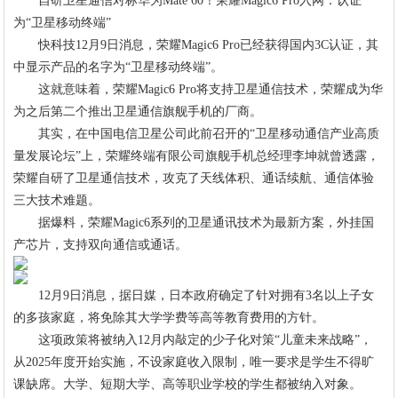
自研卫星通信对标华为Mate 60！荣耀Magic6 Pro入网：认证
为“卫星移动终端”
快科技12月9日消息，荣耀Magic6 Pro已经获得国内3C认证，其
中显示产品的名字为“卫星移动终端”。
这就意味着，荣耀Magic6 Pro将支持卫星通信技术，荣耀成为华
为之后第二个推出卫星通信旗舰手机的厂商。
其实，在中国电信卫星公司此前召开的“卫星移动通信产业高质
量发展论坛”上，荣耀终端有限公司旗舰手机总经理李坤就曾透露，
荣耀自研了卫星通信技术，攻克了天线体积、通话续航、通信体验
三大技术难题。
据爆料，荣耀Magic6系列的卫星通讯技术为最新方案，外挂国
产芯片，支持双向通信或通话。
12月9日消息，据日媒，日本政府确定了针对拥有3名以上子女
的多孩家庭，将免除其大学学费等高等教育费用的方针。
这项政策将被纳入12月内敲定的少子化对策“儿童未来战略”，
从2025年度开始实施，不设家庭收入限制，唯一要求是学生不得旷
课缺席。大学、短期大学、高等职业学校的学生都被纳入对象。