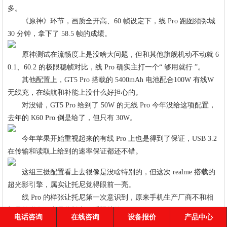
多。
《原神》环节，画质全开高、60 帧设定下，线 Pro 跑图须弥城
30 分钟，拿下了 58.5 帧的成绩。
原神测试在流畅度上是没啥大问题，但和其他旗舰机动不动就 6
0.1、60.2 的极限稳帧对比，线 Pro 确实主打一个“ 够用就行 ”。
其他配置上，GT5 Pro 搭载的 5400mAh 电池配合100W 有线W
无线充，在续航和补能上没什么好担心的。
对没错，GT5 Pro 给到了 50W 的无线 Pro 今年没给这项配置，
去年的 K60 Pro 倒是给了，但只有 30W。
今年苹果开始重视起来的有线 Pro 上也是得到了保证，USB 3.2
在传输和读取上给到的速率保证都还不错。
这组三摄配置看上去很像是没啥特别的，但这次 realme 搭载的
超光影引擎，属实让托尼觉得眼前一亮。
线 Pro 的样张让托尼第一次意识到，原来手机生产厂商不和相
机品牌联名，也是能拍出好看照片的。
电话咨询
在线咨询
设备报价
产品中心