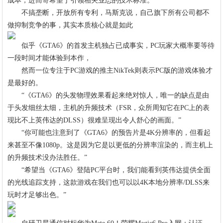
成本，进而寄希望于引领相关业态的技术标准。
不搞垄断，开放所有专利，马斯克说，自己旗下所有公司都不
做抑制竞争的事，其实本质核心就是如此
似乎《GTA6》的首发主机独占已成事实，PC玩家大概率要等待
一段时间才能体验到本作，
然而一位专注于PC游戏的推主NikTek则表示PC版的游戏体验才
是最好的。
“《GTA6》的头发物理效果看起来绝对惊人，唯一的缺点是由
于头发细丝太细，主机的升频技术（FSR，众所周知它在PC上的表
现比不上英伟达的DLSS）很难呈现出令人舒心的画面。”
“你可能也注意到了《GTA6》的预告片是4K分辨率的，但看起
来甚至不像1080p。这是因为它是以更低的分辨率渲染的，而主机上
的升频技术没办法胜任。”
“希望当《GTA6》登陆PC平台时，我们能看到英伟达提供全面
的光线追踪支持，这款游戏在我们也可以以4K本地分辨率/DLSS来
玩时才足够出色。”