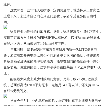
退休。
这意味着一些年轻人在攒够一定的资金后，就选择从工作岗位
上退下来，去追求自己内心真正的热爱，或者享受更多的自由时
间。
这是行业内最好的1.5K屏幕。据悉，这块屏幕尺寸是6.78英寸，
应用了京东方自主研发的FIP/SIP窄边框技术，它将Fanout走线集成
在显示区内，从而做到了1.94mm超窄下巴。
与此同时，线 Pro使用京东方自主研发的新一代LTPO像素电
路，通过增加开关电路以减少不同刷新率切换时的亮度，使得屏幕
具备更稳定且快速的频率切换能力，能够在相同的亮度条件下减少
更多功耗。更重要的是，这块屏幕获得德国莱茵TUV全局护眼3.0认
证，
能在最大限度上减少对眼睛的危害。另外，线VC冰山散热系
统，总面积高达12000平方毫米，电池是5400毫安时，还支持100W
有线W无线闪充。
早在今年7月，业内就有传闻称，华虹集团旗下上海华力微电子