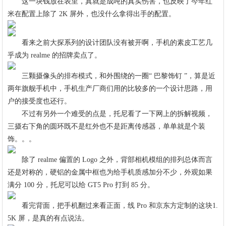
这一块钱放在表里，真就是成吨的真实伤害，也反映了今年红
米在配置上除了 2K 屏外，也没什么拿得出手的配置。
看来之前大探系列的设计团队没有被开啊，手机的素皮工艺几
乎成为 realme 的招牌卖点了。
三颗摄像头的排布模式，和外围绕的一圈“ 巴黎饰钉 ”，算是近
两年旗舰手机中，手机生产厂商们用的比较多的一个设计思路，用
户的接受度也还行。
不过有另外一个难受的点是，托尼看了一下网上的拆解视频，
三摄右下角的圆环既不是红外也不是距离传感器，单单就是个装
饰。。。
除了 realme 偏置的 Logo 之外，背部相机模组的排列总体而言
还是对称的，硬铝的金属中框也为给手机质感加分不少，外观如果
满分 100 分，托尼可以给 GT5 Pro 打到 85 分。
看完背面，把手机翻过来看正面，线 Pro 和京东方定制的这块1.
5K 屏，是真的有点说法。