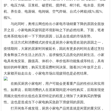
炉、电压力锅、豆浆机、破壁机、搅拌机、榨汁机、电水壶、煎烤
机、养生壶、电蒸锅、电炖锅、空气炸锅、台式小烤箱)线%;线%;
线%。
与此同时，奥维云网也给出小家电市场销量下降的原因全面放
开之后，小家电购买疲弱是环境影响之下的必然结果。下面，笔者
也将系统地分析一下下滑的原因，以及会造成的市场形势。
生活方式和消费模式的变化是厨房小家电受欢迎的原因之一，
疫情期间，大家的居家时间被延长，因此有更多的时间去通过烹饪
美食释放工作生活上的压力，追求愉悦又品质化的轻厨生活。小家
电具有免安装、颜值高、体积小、单价低和功能集成等特点，具有
较好的种草属性，购买无需花费时间决策。随着2023年放开之后，
大家都开始走出去，小家电市场出现疲弱也是必然结果。
在购买厨房小家电时，用户可能会更看重产品的性价比和实用
性。如果说，前期消费的人在居家期间是冲动性购买，后期发现使
用频次低性价比低也在某些特定的程度上增加了大家购买的警惕
性。这也是造成当下小家电购买急剧下滑疲弱的原因。
打开闲鱼不难发现，厨房小家电产品简直就是闲置的重灾区，