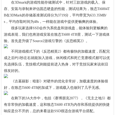
在3Dmark的游戏性能存储测试中，针对三款游戏的载入、保
存、安装与录制来评估固态硬盘的性能，测试结果为，致态Ti6004T
B在3DMark的存储基准测试得分为3719分，平均带宽为633.35MB/
s，平均存取时间为48s，一样能在游戏中提供更畅爽的体验。
很多玩家选择SSD会作为系统盘和游戏盘，能体验到更畅爽的
游戏表现，我们也将游戏安装在致态Ti600 4TB里，测试一下游戏体
验。首先是升级了Source2游戏引擎的《反恐精英2》。
不同游戏模式下的《反恐精英2》都有极快的加载速度，匹配完
成之后约1秒左右就能加入游戏，休闲模式和死亡竞赛模式都可以优
先选择队伍，竞技模式则能提前进入热身，对于竞技玩家来说依旧
很友好的。
《古墓丽影：暗影》对硬件的优化非常好，加载速度的体验很
好，在致态Ti600 4TB的加成下，游戏载入也做到了几乎无感。
在剩下的3A大作中，包括《赛博朋克2077》，《无主之地3》都
有非常快的加载速度，这和致态Ti600 4TB为内存和系统提供的快捷
响应是分不开的，总的来看这款SSD很适合游戏平台搭配。