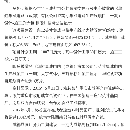
司。
另外，根据今年11月成都市公共资源交易服务中心披露的《华
虹集成电路（成都）有限公司12英寸集成电路生产线项目（一期）
设计-施工总承包/标段》招标公告显示：
该项目建设一条12英寸集成电路生产线动力站等建/构筑物，建
筑总占地面积128,217.71m2，总建筑面积425,024.43m2，其中地上建
筑面积403,331.15m2，地下建筑面积21,693.28m2。
项目计划工期：1007日历天，其中设计工期30日历天，施工工
期977日历天；
随后披露的《华虹集成电路（成都）有限公司12英寸集成电路
生产线项目（一期）大宗气体供应商招标》项目显示，华虹成都项
目规划月产能为3万片。
资料显示，2016年5月31日，格芯曾与重庆市签署合作谅解备忘
录，欲与重庆市政府成立合资企业，在中国新建一座12英寸晶圆
厂。之后双方合作破裂，合作方换成了成都市。
2017年5月，格芯宣布在成都建造12吋晶圆厂，规划投资总规模
将超过100亿美元，成为大陆西南部首条12吋晶圆生产线。
成都晶圆厂分为二期建设，一期为成熟制程(180nm/130nm)，预