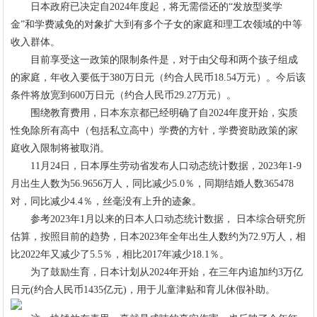
日本政府已决定自2024年度起，将无需偿还的“发放型奖学
金”和学费减免的对象扩大到有多个子女的家庭和理工农领域的中等
收入群体。
目前享受这一政策的限制条件是，对于由父母和两个孩子组成
的家庭，年收入要低于380万日元（约合人民币18.54万元）。今后该
条件将放宽到600万日元（约合人民币29.27万元）。
围绕教育费用，日本东京都已经明确了自2024年度开始，实质
性免除所有高中（包括私立高中）学费的方针，学费资助政策的家
庭收入限制将被取消。
11月24日，日本厚生劳动省发布人口动态统计数据，2023年1-9
月出生人数为56.9656万人，同比减少5.0％，同期结婚人数365478
对，同比减少4.4％，丝毫没有上升的迹象。
参考2023年1月以来的日本人口动态统计数据， 日本综合研究所
估算，按照目前的趋势，日本2023年全年出生人数约为72.9万人，相
比2022年又减少了5.5％，相比2017年减少18.1％。
为了鼓励生育，日本计划从2024年开始，在三年内追加约3万亿
日元(约合人民币1435亿元)，用于儿童津贴和育儿休假补助。