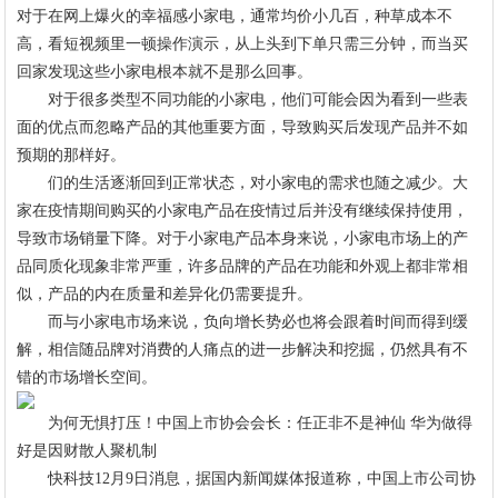
对于在网上爆火的幸福感小家电，通常均价小几百，种草成本不
高，看短视频里一顿操作演示，从上头到下单只需三分钟，而当买
回家发现这些小家电根本就不是那么回事。
对于很多类型不同功能的小家电，他们可能会因为看到一些表
面的优点而忽略产品的其他重要方面，导致购买后发现产品并不如
预期的那样好。
们的生活逐渐回到正常状态，对小家电的需求也随之减少。大
家在疫情期间购买的小家电产品在疫情过后并没有继续保持使用，
导致市场销量下降。对于小家电产品本身来说，小家电市场上的产
品同质化现象非常严重，许多品牌的产品在功能和外观上都非常相
似，产品的内在质量和差异化仍需要提升。
而与小家电市场来说，负向增长势必也将会跟着时间而得到缓
解，相信随品牌对消费的人痛点的进一步解决和挖掘，仍然具有不
错的市场增长空间。
为何无惧打压！中国上市协会会长：任正非不是神仙 华为做得
好是因财散人聚机制
快科技12月9日消息，据国内新闻媒体报道称，中国上市公司协