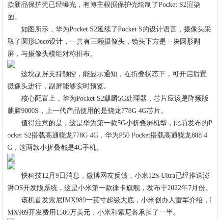
款新品保护壳已经曝光，有博主根据保护壳绘制了Pocket S2渲染
图。
如图所示，华为Pocket S2延续了Pocket S的设计语言，摄像头采
取了圆形Deco设计，一共有三颗摄像头，镜头下方是一块圆形副
屏，与摄像头模组对称排布。
这块副屏支持触控，能显示通知，在折叠状态下，可开启后置
摄像头进行，副屏能够实时预览。
核心配置上，华为Pocket S2麒麟5G处理器，芯片应该是降频版
麒麟9000S，上一代产品使用的是骁龙778G 4G芯片。
值得注意的是，这是华为第一款5G小折叠屏机型，此前发布的P
ocket S2搭载高通骁龙778G 4G，华为P50 Pocket搭载高通骁龙888 4
G，这两款小折叠都是4G手机。
快科技12月9日消息，微博网友反馈，小米12S Ultra已经推送澎
湃OS开发版系统，这是小米第一款徕卡旗舰，发布于2022年7月份。
该机首发索尼IMX989一英寸超级大底，小米创办人雷军介绍，I
MX989开发费用1500万美元，小米和索尼各承担了一半。