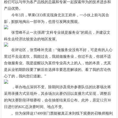
粉们可以与华为各产品线的总裁和专家一起探索华为的技术进步和
产品优势。
今年3月，苹果CEO库克现身北京王府井，一小伙上前与其合
影，默默地掏出一部华为，也曾引发网友围观。
张雪峰不止一次强调“文科专业就是服务业”的观点，并建议文
科生去经济比较发达的地区发展。
在评论区，张雪峰补充道：“做服务业没有不好，可是有的人心
里过不去这道坎，我能过去，我就做服务业，你过不去，你就不适
合做服务业。我是提醒以为某些专业高大上的人，他的本质，尤其
是从业初期阶段要了解后在选择非要恶意解读的。看了我的言论伤
心了的，我向您们道歉。”
，举办地点深圳不变。除期间涉及境外参赛队伍的比赛场次将
采用录播方式呈现外，其余场次比赛仍旧以直播方式呈现，调整后
的淘汰赛阶段详细赛程，会在抽签结束后公布。此外，原定12月30
日进行的KIC总决赛时间、地点不变。
。但为保障这17400张门票能被真正来到线下观赛的召唤师顺利