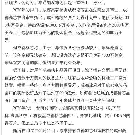
营现状，公司将于本通知发布之日起正式停工、停业”。
2020年6月4日，成都高芯起诉成都格芯案在法院公开审理。成
都高芯在庭审中指出，成都格芯的资产处置计划中，抵偿设备达200
0多万美金、待出售设备1000多万美金，关联交易设备也有3000多万
美金，且包括6100万美元的剩余资金，远超章程规定的4000万美
元。
但成都格芯称，由于半导体设备价值波动较大，最终处置之
前，设备金额无法确定，所以没办法确定是不是达到4000万美金。
最终双方同意调解，但结果并未对外公布。
据了解，烂尾的成都格芯晶圆厂项目，除了摆在台面上需要处
置的价值数千万美元的设备之外，还有占地42公顷的标准工厂需要
处置。根据一些统计多个方面数据显示，成都政府对于成都格芯晶
圆厂的实际投资达到了达到了69.3亿元。如何盘活烂尾的成都格芯晶
圆厂项目资产，则成为了近几年来成都政府一直头疼的问题。
2020年9月，曾有传闻称，成都高真科技有限公司（以下简
称“高真科技”）将接盘成都格芯晶圆厂，并在此基础上转产DRAM内
存芯片。但是之后似乎也是不了了之。
随后在2022年08月11日，原本持有成都加芯49%股权的成都高