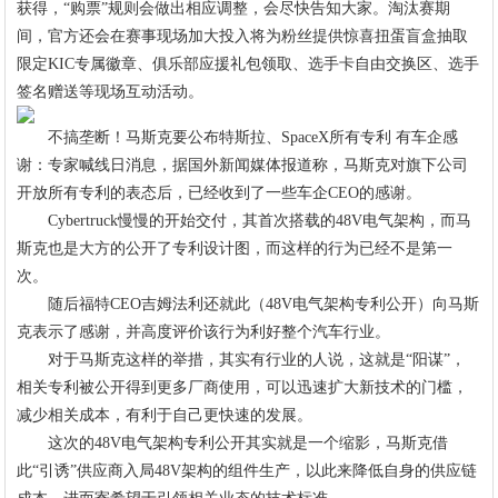
获得，“购票”规则会做出相应调整，会尽快告知大家。淘汰赛期
间，官方还会在赛事现场加大投入将为粉丝提供惊喜扭蛋盲盒抽取
限定KIC专属徽章、俱乐部应援礼包领取、选手卡自由交换区、选手
签名赠送等现场互动活动。
不搞垄断！马斯克要公布特斯拉、SpaceX所有专利 有车企感
谢：专家喊线日消息，据国外新闻媒体报道称，马斯克对旗下公司
开放所有专利的表态后，已经收到了一些车企CEO的感谢。
Cybertruck慢慢的开始交付，其首次搭载的48V电气架构，而马
斯克也是大方的公开了专利设计图，而这样的行为已经不是第一
次。
随后福特CEO吉姆法利还就此（48V电气架构专利公开）向马斯
克表示了感谢，并高度评价该行为利好整个汽车行业。
对于马斯克这样的举措，其实有行业的人说，这就是“阳谋”，
相关专利被公开得到更多厂商使用，可以迅速扩大新技术的门槛，
减少相关成本，有利于自己更快速的发展。
这次的48V电气架构专利公开其实就是一个缩影，马斯克借
此“引诱”供应商入局48V架构的组件生产，以此来降低自身的供应链