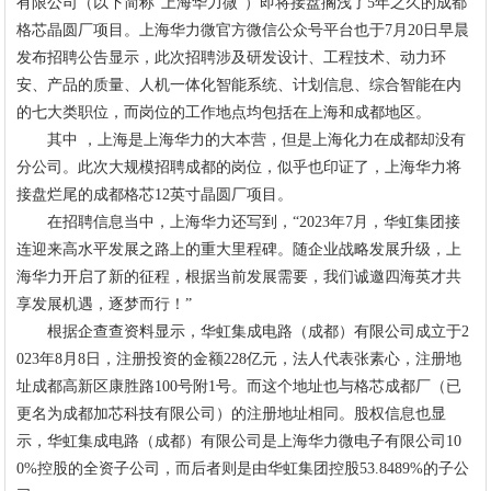
有限公司（以下简称“上海华力微”）即将接盘搁浅了5年之久的成都
格芯晶圆厂项目。上海华力微官方微信公众号平台也于7月20日早晨
发布招聘公告显示，此次招聘涉及研发设计、工程技术、动力环
安、产品的质量、人机一体化智能系统、计划信息、综合智能在内
的七大类职位，而岗位的工作地点均包括在上海和成都地区。
其中 ，上海是上海华力的大本营，但是上海化力在成都却没有
分公司。此次大规模招聘成都的岗位，似乎也印证了，上海华力将
接盘烂尾的成都格芯12英寸晶圆厂项目。
在招聘信息当中，上海华力还写到，“2023年7月，华虹集团接
连迎来高水平发展之路上的重大里程碑。随企业战略发展升级，上
海华力开启了新的征程，根据当前发展需要，我们诚邀四海英才共
享发展机遇，逐梦而行！”
根据企查查资料显示，华虹集成电路（成都）有限公司成立于2
023年8月8日，注册投资的金额228亿元，法人代表张素心，注册地
址成都高新区康胜路100号附1号。而这个地址也与格芯成都厂（已
更名为成都加芯科技有限公司）的注册地址相同。股权信息也显
示，华虹集成电路（成都）有限公司是上海华力微电子有限公司10
0%控股的全资子公司，而后者则是由华虹集团控股53.8489%的子公