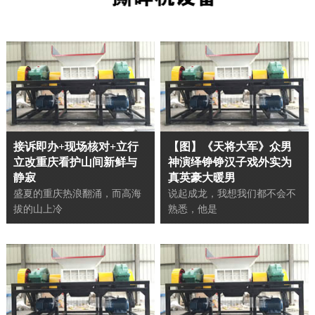
接诉即办+现场核对+立行
【图】《天将大军》众男
立改重庆看护山间新鲜与
神演绎铮铮汉子戏外实为
静寂
真英豪大暖男
盛夏的重庆热浪翻涌，而高海
说起成龙，我想我们都不会不
拔的山上冷
熟悉，他是