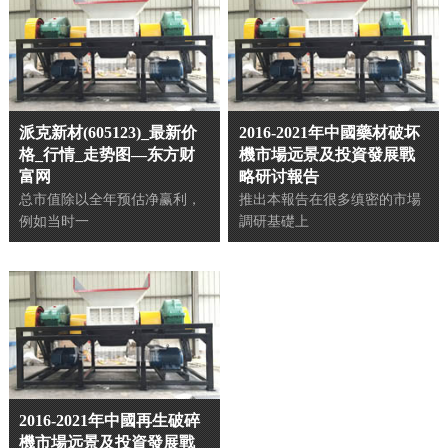
派克新材(605123)_最新价
2016-2021年中國藥材破坏
格_行情_走势图—东方财
機市場远景及投資發展戰
富网
略研讨報告
总市值除以全年预估净赢利，
推出本報告在很多缜密的市場
例如当时一
調研基礎上
2016-2021年中國再生破碎
機市場远景及投資發展戰