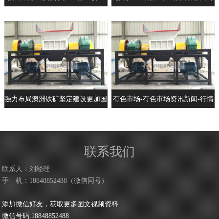
庆看护山间新鲜与静寂
铮汉子戏外实为真英豪大暖男
强力布局澳洲铁矿坚定建设更加国
有色市场-有色市场资讯新闻-行情
际化的宝武
月评-中色报网
联系我们
联系人：刘经理
手 机：18848852488（微信同号）
添加微信好友，获取更多图文视频资料
微信号码:18848852488