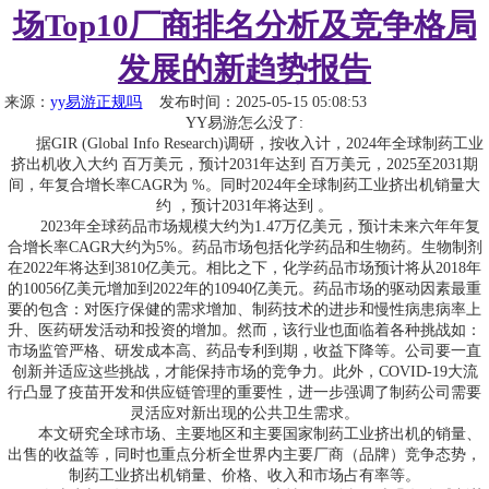
场Top10厂商排名分析及竞争格局
发展的新趋势报告
来源：
yy易游正规吗
发布时间：2025-05-15 05:08:53
YY易游怎么没了:
据GIR (Global Info Research)调研，按收入计，2024年全球制药工业
挤出机收入大约 百万美元，预计2031年达到 百万美元，2025至2031期
间，年复合增长率CAGR为 %。同时2024年全球制药工业挤出机销量大
约 ，预计2031年将达到 。
2023年全球药品市场规模大约为1.47万亿美元，预计未来六年年复
合增长率CAGR大约为5%。药品市场包括化学药品和生物药。生物制剂
在2022年将达到3810亿美元。相比之下，化学药品市场预计将从2018年
的10056亿美元增加到2022年的10940亿美元。药品市场的驱动因素最重
要的包含：对医疗保健的需求增加、制药技术的进步和慢性病患病率上
升、医药研发活动和投资的增加。然而，该行业也面临着各种挑战如：
市场监管严格、研发成本高、药品专利到期，收益下降等。公司要一直
创新并适应这些挑战，才能保持市场的竞争力。此外，COVID-19大流
行凸显了疫苗开发和供应链管理的重要性，进一步强调了制药公司需要
灵活应对新出现的公共卫生需求。
本文研究全球市场、主要地区和主要国家制药工业挤出机的销量、
出售的收益等，同时也重点分析全世界内主要厂商（品牌）竞争态势，
制药工业挤出机销量、价格、收入和市场占有率等。