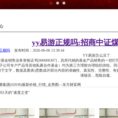
心
yy易游正规吗:招商中证
游正规吗
发布时间：2026-06-06 13:38:44
YY易游怎么没了:
销售业务资格证书[000000307]，其所代销的基金产品销售的一切
子公司专户产品等其他私募合作基金）均为第三方理财办理组织供给。同
限于文字，数据及图表)悉数或许部分内容的准确性、真实性、完整性、
请核实，危险自傲。
康集团(02038)最新价格_行情_走势图—东方财富网
天到1天的“速度之变”