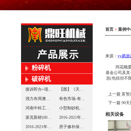
首页
>
案例中
来源：
yy易
粉碎机
同花顺爱基金
基金公司及其
破碎机
息(包括但不
接诉即办+现场核对+立行立改重庆看护山间新鲜与静寂
【图】《天将大军》众男神演绎铮铮汉子戏外实为真英豪大暖男
上一篇:
富智
强力布局澳洲铁矿坚定建设更加国际化的宝武
有色市场-有色市场资讯新闻-行情月评-中色报网
下一篇:
90
河南中科工程技术有限公司
小型制砂机小型对辊制砂机
相关设备
派克新材(605123)_最新价格_行情_走势图—东方财富网
2016-2021年中國藥材破坏機市場远景及投資發展戰略研讨報告
2016-2021年中國再生破碎機市場远景及投資發展戰略研讨報告
房子修补保护人工撤除法