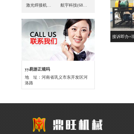
激光焊接机两用物项管制出口
航宇科技(688239)_股票行情_走势图—东方财富网
接诉即办+
庆看护
yy易游正规吗
地 址：河南省巩义市东开发区河
洛路