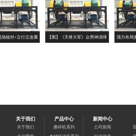
现场核对+立行立改重
【图】《天将大军》众男神演绎
强力布局
山间新鲜与静寂
铮铮汉子戏外实为真英豪大暖男
关于我们
产品中心
新闻中心
关于我们
撕碎机系列
公司新闻