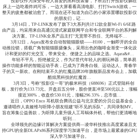
投影仪作为深受年轻人喜爱的黑科技装备，下班后打开投影仪躺在
床上一边吃着炸鸡可乐，一边大屏看看高清电影、打打Switch游戏，一
整天的疲惫都被治愈了。而现在还不知道为自己的小家添置哪款投影仪
的朋友们，记…
3月14日，TP-LINK发布了旗下3大系列共计12款全新Wi-Fi 6/6E路
由产品，均采用来自高通沉浸式家庭联网平台和专业联网平台的系列解
决方案。TP-LINK全系产品主打“无宽带不胜任、无终端不…
3月12日，Aqara发布全自动智能猫眼锁——H100，一触即开的全自
动推拉锁，搭载广角智能猫眼摄像头，采用出色的咖啡金渐变一体化设
计和更好的灯光交互，带来安全、便捷之上的品味之选。Aqara&#…
年轻不平凡，拒绝被定义，作为Z世代年轻人的潮玩神器，简单易
操作功能多样的智能运动手表，已成为了商务白领、运动达人、青春学
子的又一新欢。在刚结束不久的红魔品牌20年旗舰新品发布会上，加载
酷炫黑科技的红魔首…
3月3日，号称“投影仪一哥”的极米科技（688696）正式登陆科创
板，发行价为133.73元。开盘后五分钟，股价便直冲至500元以上，涨幅
接近300%，收盘价530.01元，涨幅296.33%，总市值…
近日，OPPO Enco 耳机联合腾讯公益与北京爱的分贝公益基金会，
邀请唱作人袁娅维与听障小朋友组建“听不见的乐队”，共同录制MV。
旨在筹集公益善款，为听障儿童升级人工耳蜗体外机，帮他们更清晰地
听到…
全球领先的边缘计算解决方案提供商—凌华科技推出高度紧凑且支
持GPU的全新DLAPx86系列深度学习加速平台，是市场上最紧凑的GPU
深入学习加速平台。