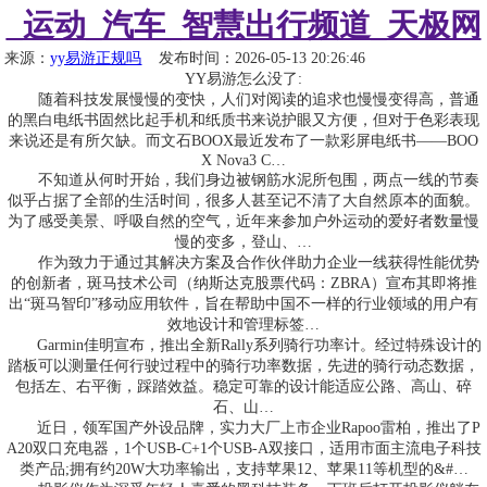
_运动_汽车_智慧出行频道_天极网
来源：
yy易游正规吗
发布时间：2026-05-13 20:26:46
YY易游怎么没了:
随着科技发展慢慢的变快，人们对阅读的追求也慢慢变得高，普通
的黑白电纸书固然比起手机和纸质书来说护眼又方便，但对于色彩表现
来说还是有所欠缺。而文石BOOX最近发布了一款彩屏电纸书——BOO
X Nova3 C…
不知道从何时开始，我们身边被钢筋水泥所包围，两点一线的节奏
似乎占据了全部的生活时间，很多人甚至记不清了大自然原本的面貌。
为了感受美景、呼吸自然的空气，近年来参加户外运动的爱好者数量慢
慢的变多，登山、…
作为致力于通过其解决方案及合作伙伴助力企业一线获得性能优势
的创新者，斑马技术公司（纳斯达克股票代码：ZBRA）宣布其即将推
出“斑马智印”移动应用软件，旨在帮助中国不一样的行业领域的用户有
效地设计和管理标签…
Garmin佳明宣布，推出全新Rally系列骑行功率计。经过特殊设计的
踏板可以测量任何行驶过程中的骑行功率数据，先进的骑行动态数据，
包括左、右平衡，踩踏效益。稳定可靠的设计能适应公路、高山、碎
石、山…
近日，领军国产外设品牌，实力大厂上市企业Rapoo雷柏，推出了P
A20双口充电器，1个USB-C+1个USB-A双接口，适用市面主流电子科技
类产品;拥有约20W大功率输出，支持苹果12、苹果11等机型的&#…