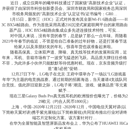
近日，成立仅两年的曦华科技通过了国家级“高新技术企业”认证，
并获得了由深圳市科技创新委员会、深圳市财政局和国家税务总局深圳
市税务局颁发的“高新技术企业”认定证书(证书编号：GR0…
1月15日，新华三（H3C）正式对外发布其全新Wi-Fi 6路由器——H
3C BX54鲸路由。作为首批采用高通216沉浸式家庭联网平台的家用路由
器产品，H3C BX54鲸路由集成众多先进连接技术特性，可实…
对中国人来说，没有年货的春节，总是缺了那么一点年味。而随着
2021牛年春节的临近，不管是给自己准备的过年好物，还是打算春节送
给家人以及亲朋好友的年礼，惊喜年货也该准备起来啦。
随着高保真、立体双声道、降噪、真无线等技术的发展和应用，近
年来，耳机、音箱市场有了一波突飞猛进的飞跃。高品质大牌往往价格
不菲，为此许多小伙伴只能默默等待优惠时机。现在，京东音频升级打
造“逢5必抢”促销…
12月27日下午，LG电子在北京·王府中環举办了一场以“LG游戏嘉
年华”为主题的电竞挑战赛。通过前期的招募海选，当天邀请4支战队同
台竞技。值此辞旧迎新之际，LG电子将‘潮流、游戏、健康品质’等元素
赋予…
现在三星Galaxy Buds Pro真无线耳机的欧洲报价也曝光了，价格为2
29欧元（约合人民币1800元）
上海，中国–2020年12月22日 -2020年12月，中国电信天翼对讲(以
下简称天翼对讲)携手紫光展锐(以下简称展锐)共同宣布推出行业对讲终
端芯片定制化方案。该方案针对行…
在华为全屋智能及智慧屏新品发布会上，华为公布了HUAWEI HiCa
r车机系统。