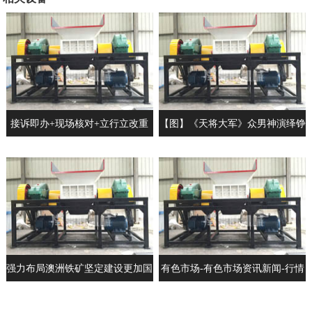
接诉即办+现场核对+立行立改重
【图】《天将大军》众男神演绎铮
庆看护山间新鲜与静寂
铮汉子戏外实为真英豪大暖男
强力布局澳洲铁矿坚定建设更加国
有色市场-有色市场资讯新闻-行情
际化的宝武
月评-中色报网