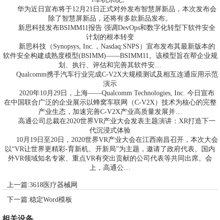
华为近日宣布将于12月21日正式对外发布智慧屏新品，本次发布会
除了智慧屏新品，还将有多款新品发布。
新思科技发布BSIMM11报告 强调DevOps和数字化转型下软件安全
计划的根本转变
新思科技（Synopsys, Inc.，Nasdaq:SNPS）宣布发布其最新版本的
软件安全构建成熟度模型(BSIMM)——BSIMM11。该模型旨在帮企业规
划、执行、评估和完善其软件安…
Qualcomm携手汽车行业完成C-V2X大规模测试及相互连通应用示范
演示
2020年10月29日，上海——Qualcomm Technologies, Inc. 今日宣布
在中国联合广泛的企业展示以蜂窝车联网（C-V2X）技术为核心的完整
产业生态，加速完善C-V2X产业高质量发展并…
高通公司总裁在2020世界VR产业大会发表主题演讲：XR打造下一
代沉浸式体验
10月19日至20日，2020世界VR产业大会在江西南昌召开，本次大会
以“VR让世界更精彩-育新机、开新局”为主题，邀请了政府代表、国内
外VR领域知名专家、重点VR有突出贡献的公司代表等共同出席。会
上，高通公…
上一篇:
3618医疗器械网
下一篇:
稳定Word模板
相关设备